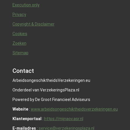
Execution only
Privacy
Copyright & Disclaimer
Cookies
Zoeken
Sitemap
Contact
ArbeidsongeschiktheidsVerzekeringen.eu
Onderdeel van VerzekeringsPlaza.nl
Powered by De Groot Financieel Adviseurs
Website
:
www.arbeidsongeschiktheidsverzekeringen.eu
Klantenportaal
:
https://mijnaov.asr.nl
E-mailadres
:
service@verzekeringsplaza.nl