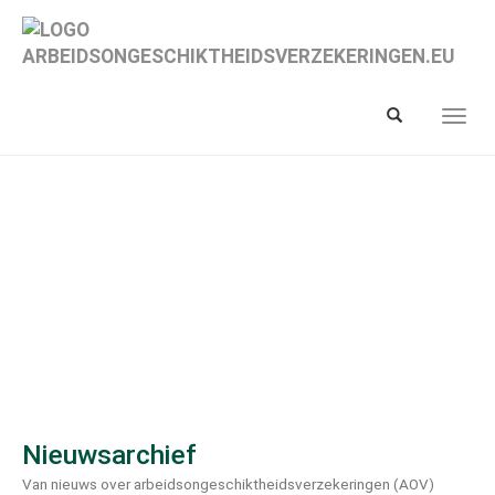
Spring
naar
hoofd-
inhoud
Toon/verberg
Toon/
zoekbalk
navig
Nieuwsarchief
Van nieuws over arbeidsongeschiktheidsverzekeringen (AOV)