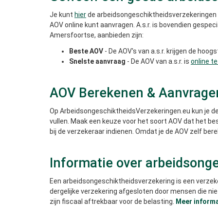
Je kunt
hier
de arbeidsongeschiktheidsverzekeringen van
AOV online kunt aanvragen. A.s.r. is bovendien gespec
Amersfoortse, aanbieden zijn:
Beste AOV
- De AOV's van a.s.r. krijgen de hoo
Snelste aanvraag
- De AOV van a.s.r. is
online t
AOV Berekenen & Aanvrage
Op ArbeidsongeschiktheidsVerzekeringen.eu kun je de 
vullen. Maak een keuze voor het soort AOV dat het beste
bij de verzekeraar indienen. Omdat je de AOV zelf bere
Informatie over arbeidsong
Een arbeidsongeschiktheidsverzekering is een verzekeri
dergelijke verzekering afgesloten door mensen die nie
zijn fiscaal aftrekbaar voor de belasting.
Meer informa