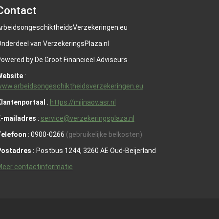
Contact
rbeidsongeschiktheidsVerzekeringen.eu
nderdeel van VerzekeringsPlaza.nl
owered by De Groot Financieel Adviseurs
Website
:
ww.arbeidsongeschiktheidsverzekeringen.eu
lantenportaal
:
https://mijnaov.asr.nl
E-mailadres
:
service@verzekeringsplaza.nl
Telefoon
: 0900-0266
(gebruikelijke belkosten)
Postadres :
Postbus 1244, 3260 AE Oud-Beijerland
eer contactinformatie