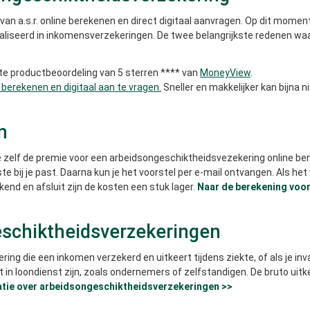
 a.s.r. online berekenen en direct digitaal aanvragen. Op dit moment i
ialiseerd in inkomensverzekeringen. De twee belangrijkste redenen waa
gste productbeoordeling van 5 sterren **** van
MoneyView
.
e berekenen en digitaal aan te vragen.
Sneller en makkelijker kan bijna ni
n
zelf de premie voor een arbeidsongeschiktheidsvezekering online ber
 bij je past. Daarna kun je het voorstel per e-mail ontvangen. Als het 
kend en afsluit zijn de kosten een stuk lager.
Naar de berekening voo
eschiktheidsverzekeringen
ng die een inkomen verzekerd en uitkeert tijdens ziekte, of als je inv
t in loondienst zijn, zoals ondernemers of zelfstandigen. De bruto uit
tie over arbeidsongeschiktheidsverzekeringen >>