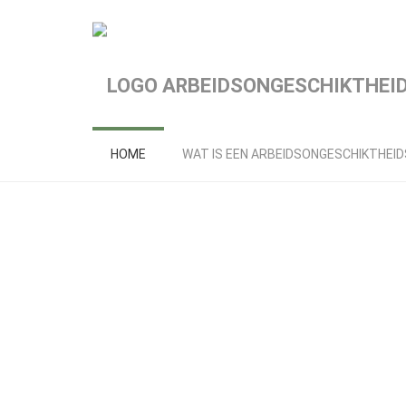
Spring
naar
hoofd-
inhoud
HOME
WAT IS EEN ARBEIDSONGESCHIKTHEI