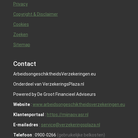
Privacy
Copyright & Disclaimer
Cookies
Zoeken
Sitemap
Contact
ArbeidsongeschiktheidsVerzekeringen.eu
Onderdeel van VerzekeringsPlaza.nl
Powered by De Groot Financieel Adviseurs
Website
:
www.arbeidsongeschiktheidsverzekeringen.eu
Klantenportaal
:
https://mijnaov.asr.nl
E-mailadres
:
service@verzekeringsplaza.nl
Telefoon
: 0900-0266
(gebruikelijke belkosten)