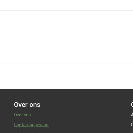
Over ons
Over ons
A
Contactgegevens
O