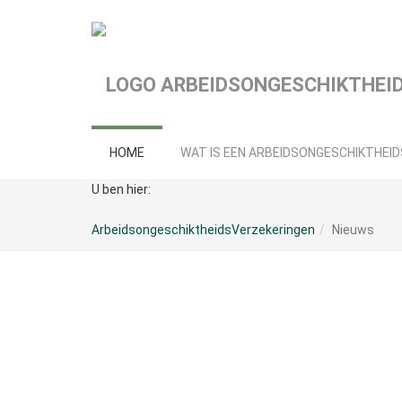
Spring
naar
hoofd-
inhoud
HOME
WAT IS EEN ARBEIDSONGESCHIKTHEI
U ben hier:
ArbeidsongeschiktheidsVerzekeringen
Nieuws