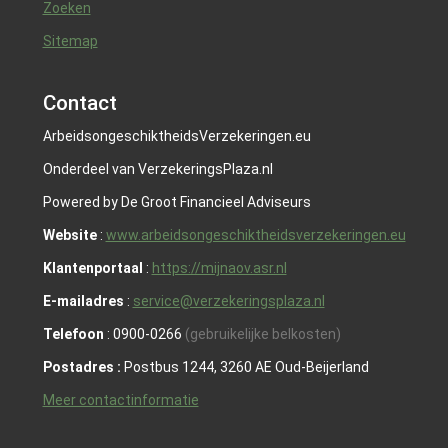
Zoeken
Sitemap
Contact
ArbeidsongeschiktheidsVerzekeringen.eu
Onderdeel van VerzekeringsPlaza.nl
Powered by De Groot Financieel Adviseurs
Website
:
www.arbeidsongeschiktheidsverzekeringen.eu
Klantenportaal
:
https://mijnaov.asr.nl
E-mailadres
:
service@verzekeringsplaza.nl
Telefoon
: 0900-0266
(gebruikelijke belkosten)
Postadres :
Postbus 1244, 3260 AE Oud-Beijerland
Meer contactinformatie