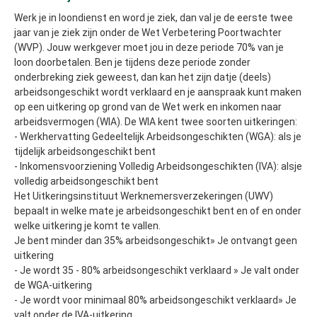
Werk je in loondienst en word je ziek, dan val je de eerste twee
jaar van je ziek zijn onder de Wet Verbetering Poortwachter
(WVP). Jouw werkgever moet jou in deze periode 70% van je
loon doorbetalen. Ben je tijdens deze periode zonder
onderbreking ziek geweest, dan kan het zijn datje (deels)
arbeidsongeschikt wordt verklaard en je aanspraak kunt maken
op een uitkering op grond van de Wet werk en inkomen naar
arbeidsvermogen (WIA). De WIA kent twee soorten uitkeringen:
- Werkhervatting Gedeeltelijk Arbeidsongeschikten (WGA): als je
tijdelijk arbeidsongeschikt bent
- Inkomensvoorziening Volledig Arbeidsongeschikten (IVA): alsje
volledig arbeidsongeschikt bent
Het Uitkeringsinstituut Werknemersverzekeringen (UWV)
bepaalt in welke mate je arbeidsongeschikt bent en of en onder
welke uitkering je komt te vallen.
Je bent minder dan 35% arbeidsongeschikt» Je ontvangt geen
uitkering
- Je wordt 35 - 80% arbeidsongeschikt verklaard » Je valt onder
de WGA-uitkering
- Je wordt voor minimaal 80% arbeidsongeschikt verklaard» Je
valt onder de IVA-uitkering